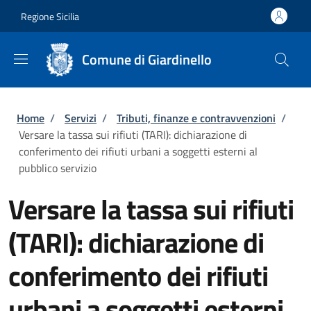
Salta al contenuto principale
Skip to footer content
Regione Sicilia
Comune di Giardinello
Briciole di pane
Home
/
Servizi
/
Tributi, finanze e contravvenzioni
/
Versare la tassa sui rifiuti (TARI): dichiarazione di
conferimento dei rifiuti urbani a soggetti esterni al
pubblico servizio
Versare la tassa sui rifiuti
(TARI): dichiarazione di
conferimento dei rifiuti
urbani a soggetti esterni