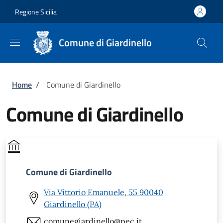
Salta al contenuto principale
Skip to footer content
Regione Sicilia
Comune di Giardinello
Briciole di pane
Home
/
Comune di Giardinello
Comune di Giardinello
Comune di Giardinello
Via Vittorio Emanuele, 55 90040
Giardinello (PA)
comunegiardinello@pec.it