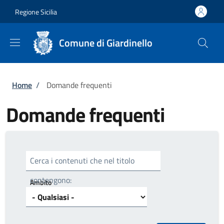
Salta al contenuto principale
Skip to footer content
Regione Sicilia
Comune di Giardinello
Briciole di pane
Home
/
Domande frequenti
Domande frequenti
Cerca i contenuti che nel titolo
contengono:
Ambito