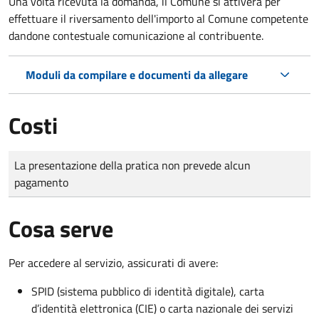
Una volta ricevuta la domanda, il Comune si attiverà per
effettuare il riversamento dell'importo al Comune competente
dandone contestuale comunicazione al contribuente.
Moduli da compilare e documenti da allegare
Costi
Tipo di pagamento
Importo
La presentazione della pratica non prevede alcun
pagamento
Cosa serve
Per accedere al servizio, assicurati di avere:
SPID (sistema pubblico di identità digitale), carta
d’identità elettronica (CIE) o carta nazionale dei servizi