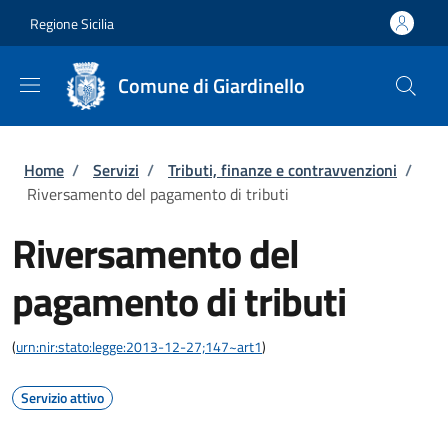
Salta al contenuto principale
Skip to footer content
Regione Sicilia
Comune di Giardinello
Briciole di pane
Home
/
Servizi
/
Tributi, finanze e contravvenzioni
/
Riversamento del pagamento di tributi
Riversamento del
pagamento di tributi
(
urn:nir:stato:legge:2013-12-27;147~art1
)
Servizio attivo