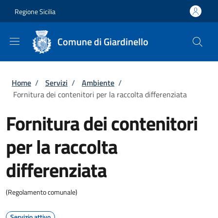
Salta al contenuto principale
Skip to footer content
Regione Sicilia
Comune di Giardinello
Briciole di pane
Home
/
Servizi
/
Ambiente
/
Fornitura dei contenitori per la raccolta differenziata
Fornitura dei contenitori
per la raccolta
differenziata
(Regolamento comunale)
Servizio attivo