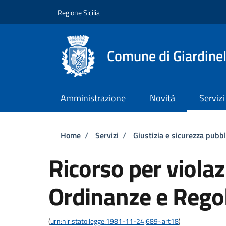
Salta al contenuto principale
Skip to footer content
Regione Sicilia
Comune di Giardinel
Amministrazione
Novità
Servizi
Briciole di pane
Home
/
Servizi
/
Giustizia e sicurezza pubbl
Ricorso per violaz
Ordinanze e Rego
(
urn:nir:stato:legge:1981-11-24;689~art18
)