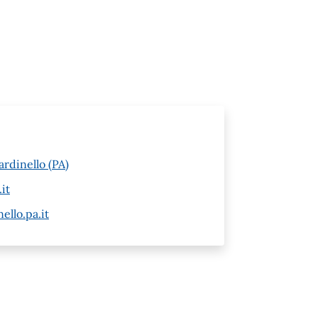
rdinello (PA)
it
llo.pa.it