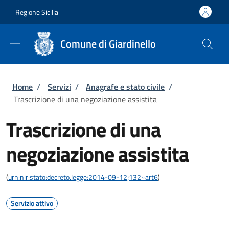
Salta al contenuto principale
Skip to footer content
Regione Sicilia
Comune di Giardinello
Briciole di pane
Home
/
Servizi
/
Anagrafe e stato civile
/
Trascrizione di una negoziazione assistita
Trascrizione di una
negoziazione assistita
(
urn:nir:stato:decreto.legge:2014-09-12;132~art6
)
Servizio attivo