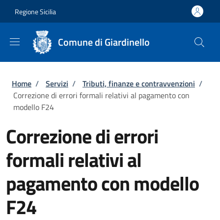
Salta al contenuto principale
Skip to footer content
Regione Sicilia
Comune di Giardinello
Briciole di pane
Home
/
Servizi
/
Tributi, finanze e contravvenzioni
/
Correzione di errori formali relativi al pagamento con
modello F24
Correzione di errori
formali relativi al
pagamento con modello
F24