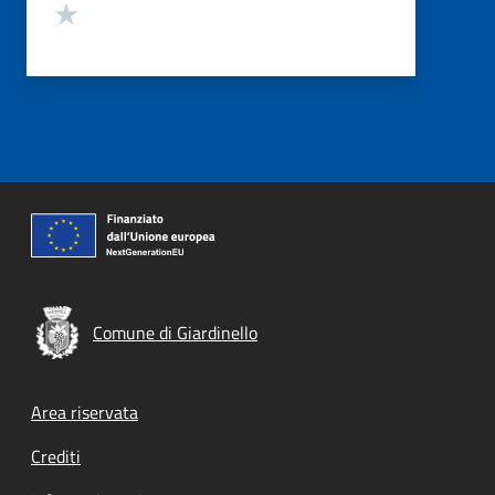
Valuta 1 stelle su 5
Comune di Giardinello
Footer menu
Area riservata
Crediti