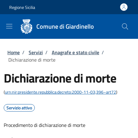
Salta al contenuto principale
Skip to footer content
Regione Sicilia
Comune di Giardinello
Briciole di pane
Home
/
Servizi
/
Anagrafe e stato civile
/
Dichiarazione di morte
Dichiarazione di morte
(
urn:nir:presidente.repubblica:decreto:2000-11-03;396~art72
)
Servizio attivo
Procedimento di dichiarazione di morte