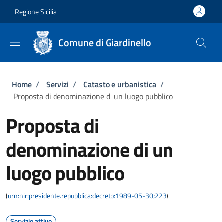
Salta al contenuto principale
Skip to footer content
Regione Sicilia
Comune di Giardinello
Briciole di pane
Home
/
Servizi
/
Catasto e urbanistica
/
Proposta di denominazione di un luogo pubblico
Proposta di
denominazione di un
luogo pubblico
(
urn:nir:presidente.repubblica:decreto:1989-05-30;223
)
Servizio attivo