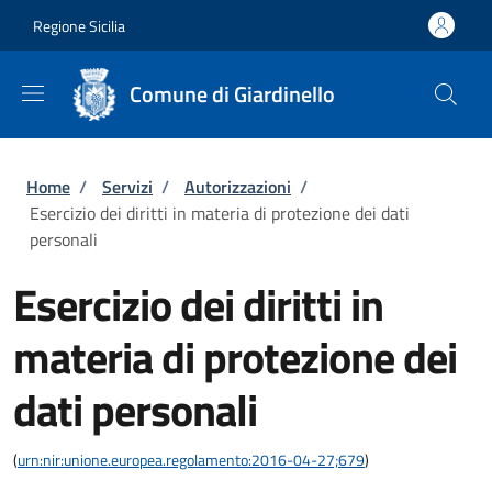
Salta al contenuto principale
Skip to footer content
Regione Sicilia
Comune di Giardinello
Briciole di pane
Home
/
Servizi
/
Autorizzazioni
/
Esercizio dei diritti in materia di protezione dei dati
personali
Esercizio dei diritti in
materia di protezione dei
dati personali
(
urn:nir:unione.europea.regolamento:2016-04-27;679
)