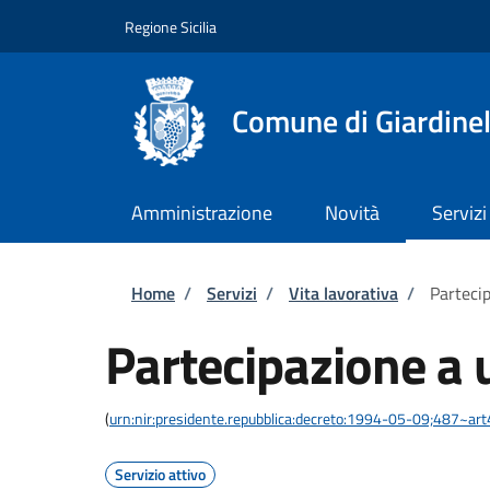
Salta al contenuto principale
Skip to footer content
Regione Sicilia
Comune di Giardinel
Amministrazione
Novità
Servizi
Briciole di pane
Home
/
Servizi
/
Vita lavorativa
/
Parteci
Partecipazione a 
(
urn:nir:presidente.repubblica:decreto:1994-05-09;487~art
Servizio attivo