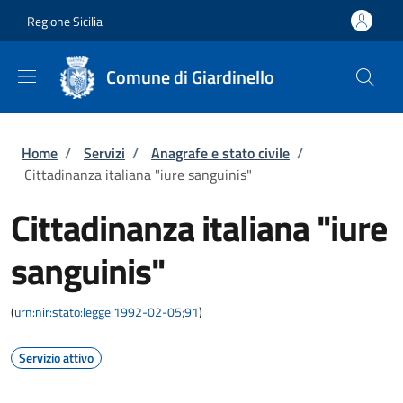
Salta al contenuto principale
Skip to footer content
Regione Sicilia
Comune di Giardinello
Briciole di pane
Home
/
Servizi
/
Anagrafe e stato civile
/
Cittadinanza italiana "iure sanguinis"
Cittadinanza italiana "iure
sanguinis"
(
urn:nir:stato:legge:1992-02-05;91
)
Servizio attivo