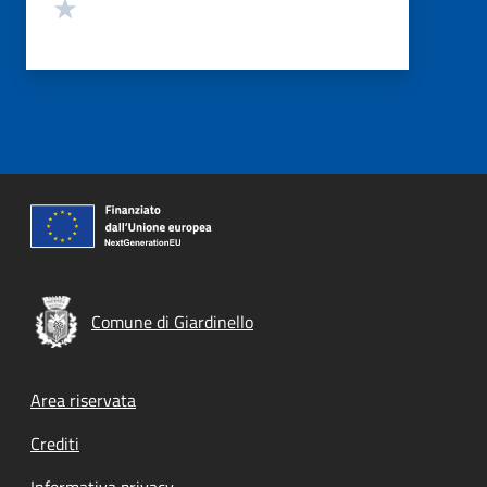
Valuta 1 stelle su 5
Comune di Giardinello
Footer menu
Area riservata
Crediti