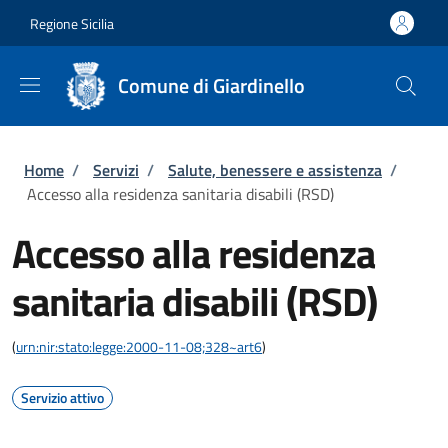
Salta al contenuto principale
Skip to footer content
Regione Sicilia
Comune di Giardinello
Briciole di pane
Home
/
Servizi
/
Salute, benessere e assistenza
/
Accesso alla residenza sanitaria disabili (RSD)
Accesso alla residenza
sanitaria disabili (RSD)
(
urn:nir:stato:legge:2000-11-08;328~art6
)
Servizio attivo