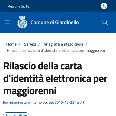
Salta al contenuto principale
Skip to footer content
Regione Sicilia
Comune di Giardinello
Briciole di pane
Home
/
Servizi
/
Anagrafe e stato civile
/
Rilascio della carta d'identità elettronica per maggiorenni
Rilascio della carta
d'identità elettronica per
maggiorenni
(
urn:nir:ministero.interno:decreto:2015-12-23~art4
)
Servizio attivo