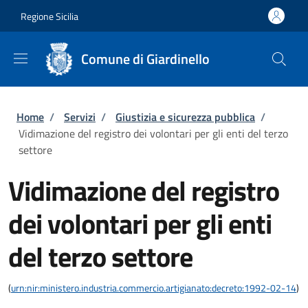
Salta al contenuto principale
Skip to footer content
Regione Sicilia
Comune di Giardinello
Briciole di pane
Home
/
Servizi
/
Giustizia e sicurezza pubblica
/
Vidimazione del registro dei volontari per gli enti del terzo
settore
Vidimazione del registro
dei volontari per gli enti
del terzo settore
(
urn:nir:ministero.industria.commercio.artigianato:decreto:1992-02-14
)