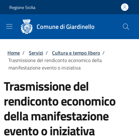
Salta al contenuto principale
Skip to footer content
Regione Sicilia
Comune di Giardinello
Briciole di pane
Home
/
Servizi
/
Cultura e tempo libero
/
Trasmissione del rendiconto economico della
manifestazione evento o iniziativa
Trasmissione del
rendiconto economico
della manifestazione
evento o iniziativa