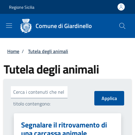
Salta al contenuto principale
Skip to footer content
Regione Sicilia
Comune di Giardinello
Briciole di pane
Home
/
Tutela degli animali
Tutela degli animali
Cerca i contenuti che nel
titolo contengono:
Segnalare il ritrovamento di
una carcassa animale