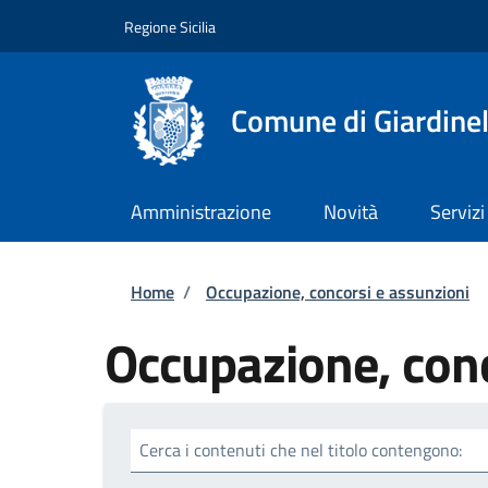
Salta al contenuto principale
Skip to footer content
Regione Sicilia
Comune di Giardinel
Amministrazione
Novità
Servizi
Briciole di pane
Home
/
Occupazione, concorsi e assunzioni
Occupazione, conc
Cerca i contenuti che nel titolo contengono: